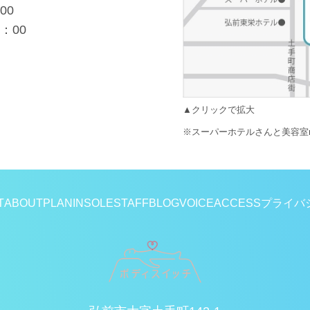
00
：00
▲クリックで拡大
※スーパーホテルさんと美容室r
T
ABOUT
PLAN
INSOLE
STAFF
BLOG
VOICE
ACCESS
プライバ