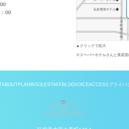
00
：00
▲クリックで拡大
※スーパーホテルさんと美容室r
T
ABOUT
PLAN
INSOLE
STAFF
BLOG
VOICE
ACCESS
プライバ