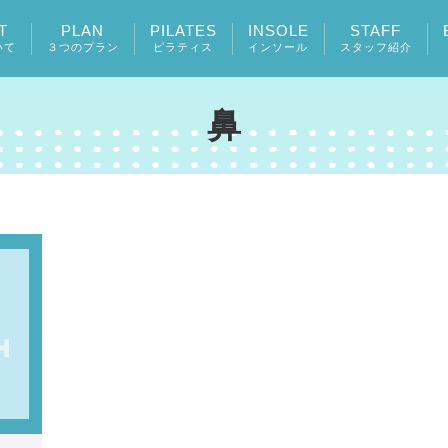
T
PLAN
PILATES
INSOLE
STAFF
いて
３つのプラン
ピラティス
インソール
スタッフ紹介
鼻