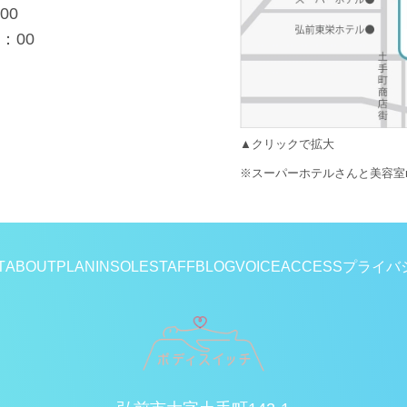
00
：00
▲クリックで拡大
※スーパーホテルさんと美容室r
T
ABOUT
PLAN
INSOLE
STAFF
BLOG
VOICE
ACCESS
プライバ